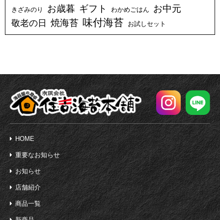
お歳暮
ギフト
お中元
きざみのり
わかめごはん
味付海苔
焼海苔
敬老の日
お試しセット
HOME
重要なお知らせ
お知らせ
店舗紹介
商品一覧
新商品