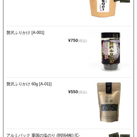
贅沢ふりかけ [A-001]
¥750
(税込)
贅沢ふりかけ 60g [A-011]
¥550
(税込)
アルミパック 粟国の塩のり (8切64枚) [C-