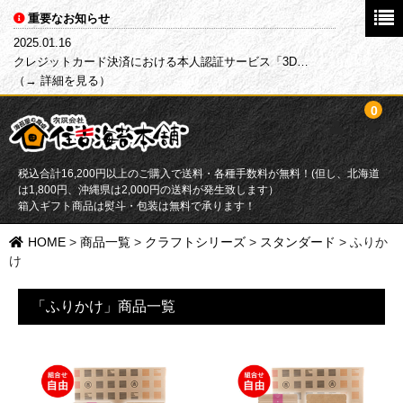
重要なお知らせ
2025.01.16
クレジットカード決済における本人認証サービス「3D…
（→ 詳細を見る）
0
税込合計16,200円以上のご購入で送料・各種手数料が無料！(但し、北海道
は1,800円、沖縄県は2,000円の送料が発生致します）
箱入ギフト商品は熨斗・包装は無料で承ります！
HOME
HOME
>
商品一覧
>
クラフトシリーズ
>
スタンダード
>
ふりか
け
商品一覧
「ふりかけ」商品一覧
目的別で探す
海苔
ふりかけ