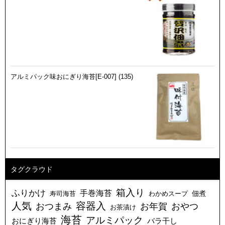
アルミパック味おにぎり海苔[E-007] (135)
タグクラウド
箱入り
ふりかけ
手巻海苔
佃煮
寿司海苔
わかめスープ
人気
容器入
お年賀
おつまみ
おやつ
お茶漬け
海苔
アルミパック
おにぎり海苔
バラ干し