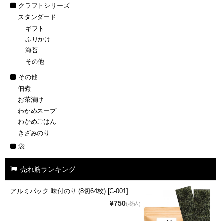
クラフトシリーズ
スタンダード
ギフト
ふりかけ
海苔
その他
その他
佃煮
お茶漬け
わかめスープ
わかめごはん
きざみのり
袋
売れ筋ランキング
アルミパック 味付のり (8切64枚) [C-001]
¥750
(税込)