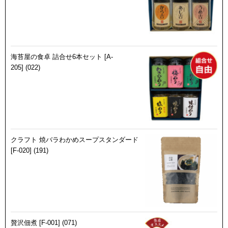
海苔屋の食卓 詰合せ6本セット [A-
205] (022)
クラフト 焼バラわかめスープスタンダード
[F-020] (191)
贅沢佃煮 [F-001] (071)