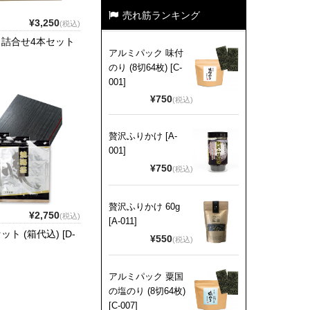
売れ筋ランキング
¥3,250
(税込)
 詰合せ4本セット
アルミパック 味付
のり (8切64枚) [C-
001]
¥750
(税込)
贅沢ふりかけ [A-
001]
¥750
(税込)
贅沢ふりかけ 60g
¥2,750
(税込)
[A-011]
ト (箱代込) [D-
¥550
(税込)
アルミパック 粟国
の塩のり (8切64枚)
[C-007]