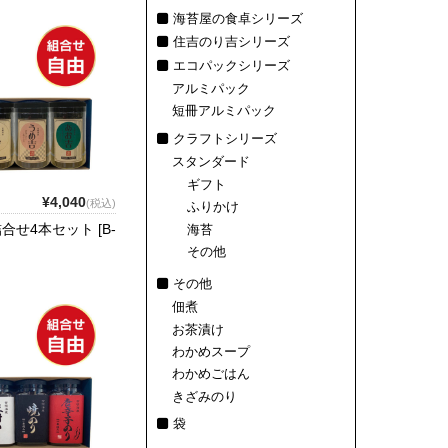
海苔屋の食卓シリーズ
住吉のり吉シリーズ
エコパックシリーズ
アルミパック
短冊アルミパック
クラフトシリーズ
スタンダード
ギフト
¥4,040
(税込)
ふりかけ
合せ4本セット [B-
海苔
その他
その他
佃煮
お茶漬け
わかめスープ
わかめごはん
きざみのり
袋