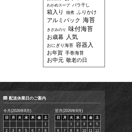
バラ干し
わかめスープ
箱入り
ふりかけ
佃煮
海苔
アルミパック
味付海苔
きざみのり
人気
お歳暮
容器入
おにぎり海苔
お年賀
手巻海苔
お中元
敬老の日
配送休業日のご案内
今月(2026年8月)
翌月(2026年9月)
日
月
火
水
木
金
土
日
月
火
水
木
金
土
1
1
2
3
4
5
2
3
4
5
6
7
8
6
7
8
9
10
11
12