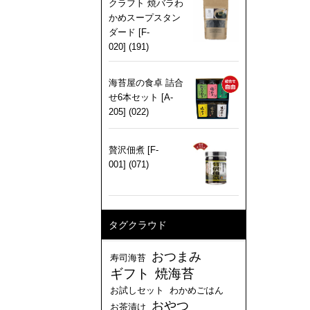
クラフト 焼バラわ
かめスープスタン
ダード [F-
020] (191)
海苔屋の食卓 詰合
せ6本セット [A-
205] (022)
贅沢佃煮 [F-
001] (071)
タグクラウド
おつまみ
寿司海苔
ギフト
焼海苔
お試しセット
わかめごはん
おやつ
お茶漬け