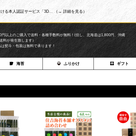
ける本人認証サービス「3D… （→ 詳細を見る）
200円以上のご購入で送料・各種手数料が無料！(但し、北海道は1,800円、沖縄
円の送料が発生致します）
品は熨斗・包装は無料で承ります！
海苔
ふりかけ
ギフト