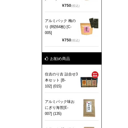
¥750
(税込)
アルミパック 梅の
り (8切64枚) [C-
005]
¥750
(税込)
お勧め商品
住吉のり吉 詰合せ3
本セット [B-
102] (015)
アルミパック味お
にぎり海苔[E-
007] (135)