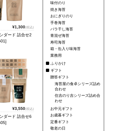
味付のり
焼き海苔
おにぎりのり
手巻海苔
¥1,300
(税込)
バラ干し海苔
ンダード 詰合せ2
青混ぜ海苔
01]
寿司海苔
箱・缶入り味海苔
業務用
ふりかけ
ギフト
贈答ギフト
海苔屋の食卓シリーズ詰め
合わせ
住吉のり吉シリーズ詰め合
わせ
¥3,550
お中元ギフト
(税込)
お歳暮ギフト
ンダード 詰合せ6
定番ギフト
05]
敬老の日