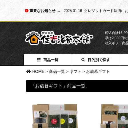
重要なお知らせ
2025.01.16
クレジットカード決済にお
税込合計16,
県は2,000
箱入ギフト商
商品一覧
目的別で探す
HOME
>
商品一覧
>
ギフト
>
お歳暮ギフト
「お歳暮ギフト」商品一覧