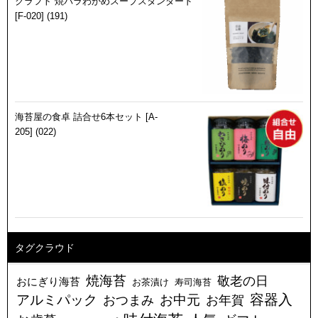
クラフト 焼バラわかめスープスタンダード
[F-020] (191)
海苔屋の食卓 詰合せ6本セット [A-
205] (022)
タグクラウド
焼海苔
敬老の日
おにぎり海苔
お茶漬け
寿司海苔
アルミパック
容器入
お中元
お年賀
おつまみ