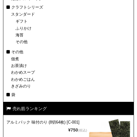
クラフトシリーズ
スタンダード
ギフト
ふりかけ
海苔
その他
その他
佃煮
お茶漬け
わかめスープ
わかめごはん
きざみのり
袋
売れ筋ランキング
アルミパック 味付のり (8切64枚) [C-001]
¥750
(税込)