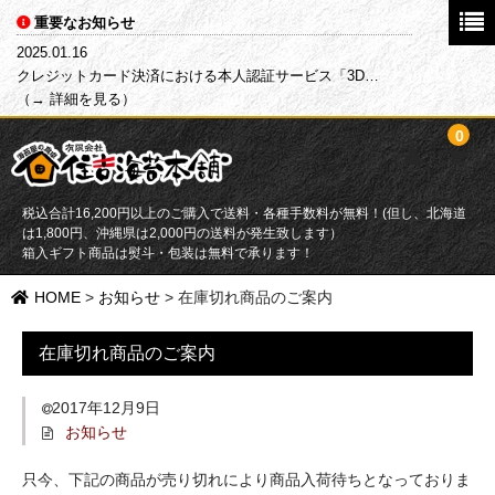
重要なお知らせ
2025.01.16
クレジットカード決済における本人認証サービス「3D…
（→ 詳細を見る）
0
税込合計16,200円以上のご購入で送料・各種手数料が無料！(但し、北海道
は1,800円、沖縄県は2,000円の送料が発生致します）
箱入ギフト商品は熨斗・包装は無料で承ります！
HOME
HOME
>
お知らせ
>
在庫切れ商品のご案内
商品一覧
在庫切れ商品のご案内
目的別で探す
2017年12月9日
お知らせ
海苔
只今、下記の商品が売り切れにより商品入荷待ちとなっておりま
ふりかけ