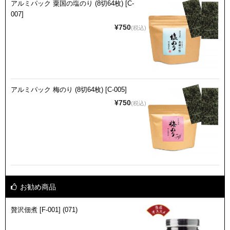
アルミパック 粟国の塩のり (8切64枚) [C-
007]
¥750
(税込)
アルミパック 梅のり (8切64枚) [C-005]
¥750
(税込)
お勧め商品
贅沢佃煮 [F-001] (071)