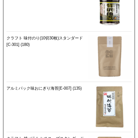
クラフト 味付のり(10切30枚)スタンダード
[C-301] (180)
アルミパック味おにぎり海苔[E-007] (135)