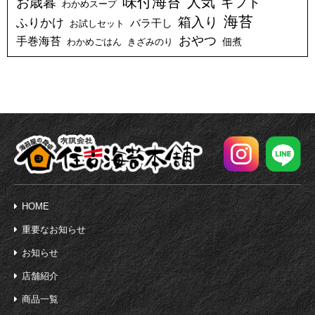
味付海苔
人気
お歳暮
ギフト
わかめスープ
海苔
箱入り
ふりかけ
バラ干し
お試しセット
おやつ
手巻海苔
佃煮
わかめごはん
きざみのり
HOME
重要なお知らせ
お知らせ
店舗紹介
商品一覧