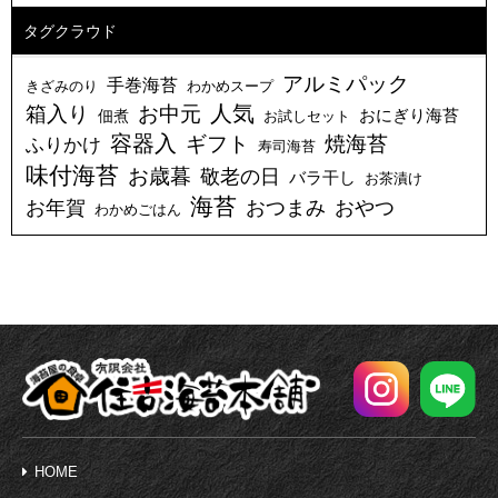
タグクラウド
アルミパック
手巻海苔
きざみのり
わかめスープ
人気
箱入り
お中元
おにぎり海苔
佃煮
お試しセット
容器入
ギフト
焼海苔
ふりかけ
寿司海苔
味付海苔
お歳暮
敬老の日
バラ干し
お茶漬け
海苔
お年賀
おつまみ
おやつ
わかめごはん
HOME