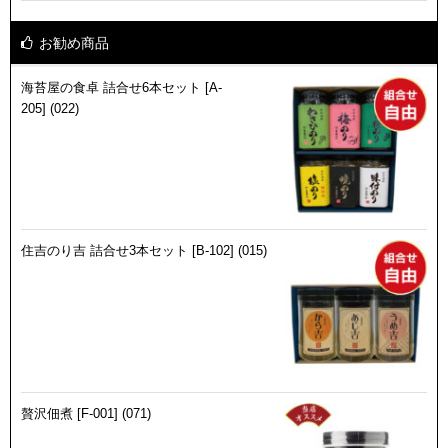
お勧め商品
海苔屋の食卓 詰合せ6本セット [A-
205] (022)
住吉のり吉 詰合せ3本セット [B-102] (015)
贅沢佃煮 [F-001] (071)