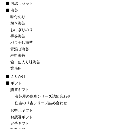
お試しセット
海苔
味付のり
焼き海苔
おにぎりのり
手巻海苔
バラ干し海苔
青混ぜ海苔
寿司海苔
箱・缶入り味海苔
業務用
ふりかけ
ギフト
贈答ギフト
海苔屋の食卓シリーズ詰め合わせ
住吉のり吉シリーズ詰め合わせ
お中元ギフト
お歳暮ギフト
定番ギフト