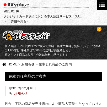
重要なお知らせ
2025.01.16
クレジットカード決済における本人認証サービス「3D…
（→ 詳細を見る）
0
税込合計16,200円以上のご購入で送料・各種手数料が無料！(但し、北海道
は1,800円、沖縄県は2,000円の送料が発生致します）
箱入ギフト商品は熨斗・包装は無料で承ります！
HOME
HOME
>
お知らせ
>
在庫切れ商品のご案内
商品一覧
在庫切れ商品のご案内
目的別で探す
2017年12月16日
お知らせ
海苔
只今、下記の商品が売り切れにより商品入荷待ちとなっておりま
ふりかけ