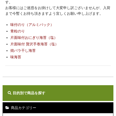
す。
ギフト
お客様にはご迷惑をお掛けして大変申し訳ございませんが、入荷
まで今暫くお待ち頂きますよう宜しくお願い申し上げます。
ご利用ガイド
味付のり（アルミパック）
店舗紹介
青粒のり
片面味付おにぎり海苔（塩）
カートを見る
片面味付 贅沢手巻海苔（塩）
焼バラ干し海苔
マイページ
味海苔
お問い合わせ
目的別で商品を探す
商品カテゴリー