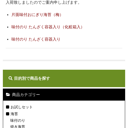
入荷致しましたのでご案内申し上げます。
ギフト
片面味付おにぎり海苔（梅）
ご利用ガイド
味付のり たんざく容器入り（化粧箱入）
店舗紹介
味付のり たんざく容器入り
カートを見る
マイページ
お問い合わせ
目的別で商品を探す
商品カテゴリー
お試しセット
海苔
味付のり
焼き海苔