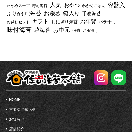
人気
容器入
おやつ
わかめスープ
寿司海苔
わかめごはん
海苔
お歳暮
箱入り
ふりかけ
手巻海苔
ギフト
お年賀
おにぎり海苔
バラ干し
お試しセット
味付海苔
焼海苔
お中元
佃煮
お茶漬け
HOME
重要なお知らせ
お知らせ
店舗紹介