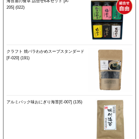
海苔屋の食卓 詰合せ6本セット [A-
205] (022)
クラフト 焼バラわかめスープスタンダード
[F-020] (191)
アルミパック味おにぎり海苔[E-007] (135)