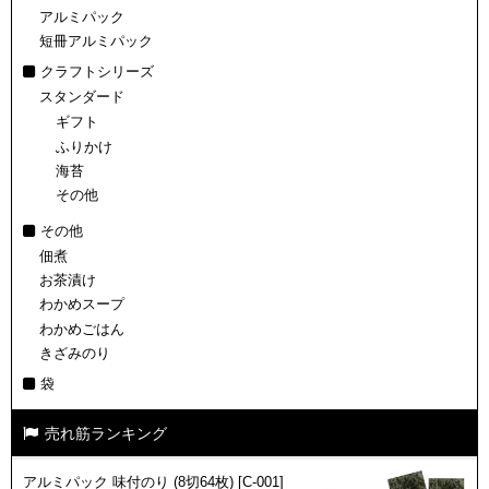
アルミパック
短冊アルミパック
クラフトシリーズ
スタンダード
ギフト
ふりかけ
海苔
その他
その他
佃煮
お茶漬け
わかめスープ
わかめごはん
きざみのり
袋
売れ筋ランキング
アルミパック 味付のり (8切64枚) [C-001]