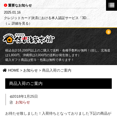
重要なお知らせ
2025.01.16
クレジットカード決済における本人認証サービス「3D…
（→ 詳細を見る）
0
税込合計16,200円以上のご購入で送料・各種手数料が無料！(但し、北海道
は1,800円、沖縄県は2,000円の送料が発生致します）
箱入ギフト商品は熨斗・包装は無料で承ります！
HOME
HOME
>
お知らせ
>
商品入荷のご案内
商品一覧
商品入荷のご案内
目的別で探す
2018年1月25日
お知らせ
海苔
お待たせ致しました！入荷待ちとなっておりました下記の商品が
ふりかけ