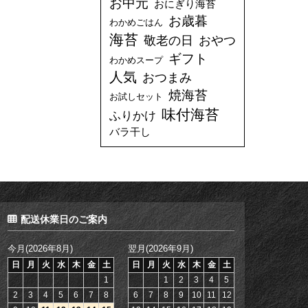
お中元
おにぎり海苔
お歳暮
わかめごはん
海苔
敬老の日
おやつ
ギフト
わかめスープ
人気
おつまみ
焼海苔
お試しセット
味付海苔
ふりかけ
バラ干し
配送休業日のご案内
今月(2026年8月)
翌月(2026年9月)
日
月
火
水
木
金
土
日
月
火
水
木
金
土
1
1
2
3
4
5
2
3
4
5
6
7
8
6
7
8
9
10
11
12