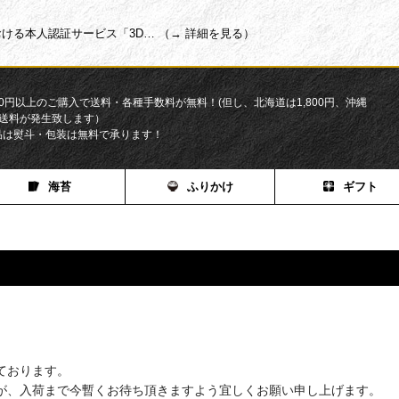
ける本人認証サービス「3D… （→ 詳細を見る）
200円以上のご購入で送料・各種手数料が無料！(但し、北海道は1,800円、沖縄
円の送料が発生致します）
品は熨斗・包装は無料で承ります！
海苔
ふりかけ
ギフト
ております。
が、入荷まで今暫くお待ち頂きますよう宜しくお願い申し上げます。