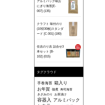
アルミパック味お
にぎり海苔[E-
007] (135)
クラフト 味付のり
(10切30枚)スタンダ
ード [C-301] (180)
住吉のり吉 詰合せ3
本セット [B-
102] (015)
タグクラウド
箱入り
手巻海苔
お年賀
佃煮
寿司海苔
きざみのり
お茶漬け
容器入
アルミパック