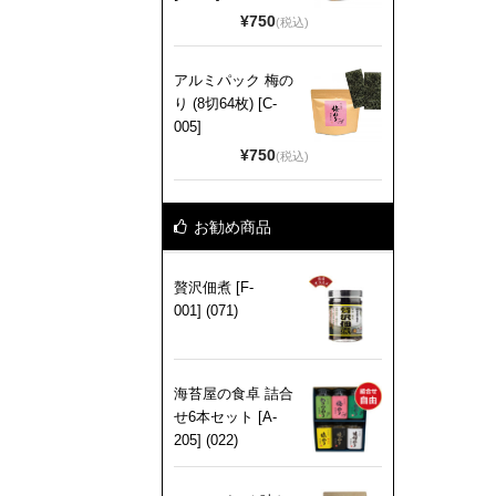
¥750
(税込)
アルミパック 梅の
り (8切64枚) [C-
005]
¥750
(税込)
お勧め商品
贅沢佃煮 [F-
001] (071)
海苔屋の食卓 詰合
せ6本セット [A-
205] (022)