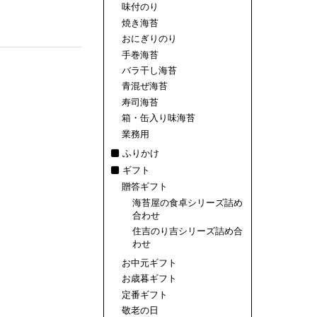
味付のり
焼き海苔
おにぎりのり
手巻海苔
バラ干し海苔
青混ぜ海苔
寿司海苔
箱・缶入り味海苔
業務用
ふりかけ
ギフト
贈答ギフト
海苔屋の食卓シリーズ詰め
合わせ
住吉のり吉シリーズ詰め合
わせ
お中元ギフト
お歳暮ギフト
定番ギフト
敬老の日