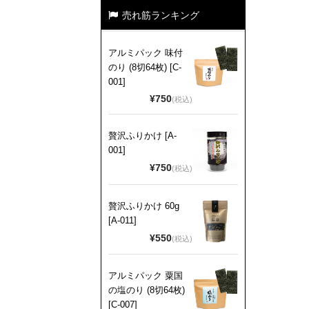
売れ筋ランキング
アルミパック 味付
のり (8切64枚) [C-
001]
¥750
(税込)
贅沢ふりかけ [A-
001]
¥750
(税込)
贅沢ふりかけ 60g
[A-011]
¥550
(税込)
アルミパック 粟国
の塩のり (8切64枚)
[C-007]