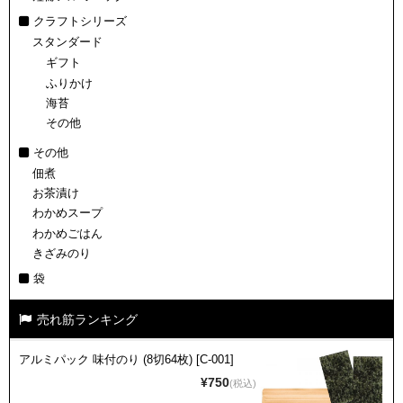
クラフトシリーズ
スタンダード
ギフト
ふりかけ
海苔
その他
その他
佃煮
お茶漬け
わかめスープ
わかめごはん
きざみのり
袋
売れ筋ランキング
アルミパック 味付のり (8切64枚) [C-001]
¥750
(税込)