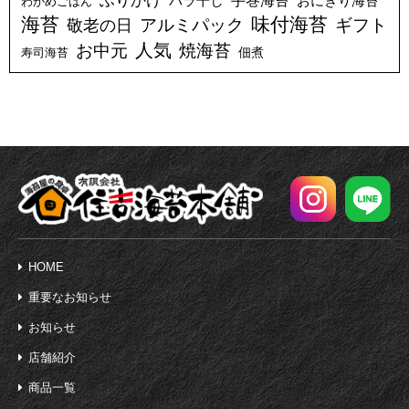
ふりかけ
バラ干し
手巻海苔
おにぎり海苔
わかめごはん
海苔
味付海苔
アルミパック
ギフト
敬老の日
人気
お中元
焼海苔
佃煮
寿司海苔
HOME
重要なお知らせ
お知らせ
店舗紹介
商品一覧