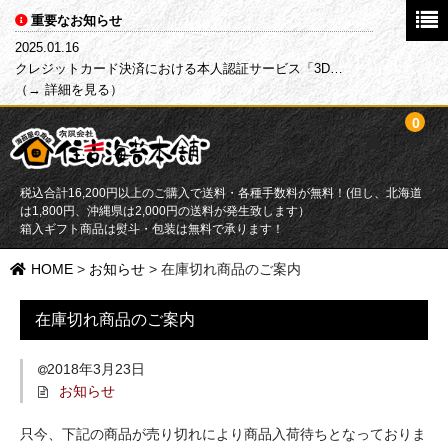
重要なお知らせ
2025.01.16
クレジットカード決済における本人認証サービス「3D…
（→ 詳細を見る）
0
税込合計16,200円以上のご購入で送料・各種手数料が無料！(但し、北海道
は1,800円、沖縄県は2,000円の送料が発生致します）
箱入ギフト商品は熨斗・包装は無料で承ります！
HOME
HOME
>
お知らせ
>
在庫切れ商品のご案内
商品一覧
在庫切れ商品のご案内
目的別で探す
2018年3月23日
お知らせ
海苔
只今、下記の商品が売り切れにより商品入荷待ちとなっておりま
ふりかけ