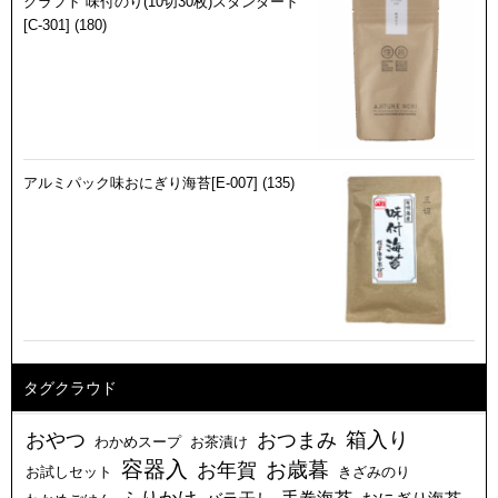
クラフト 味付のり(10切30枚)スタンダード
[C-301] (180)
アルミパック味おにぎり海苔[E-007] (135)
タグクラウド
箱入り
おやつ
おつまみ
わかめスープ
お茶漬け
容器入
お年賀
お歳暮
お試しセット
きざみのり