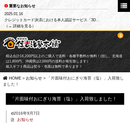
重要なお知らせ
2025.01.16
クレジットカード決済における本人認証サービス「3D…
（→ 詳細を見る）
0
税込合計16,200円以上のご購入で送料・各種手数料が無料！(但し、北海道
は1,800円、沖縄県は2,000円の送料が発生致します）
箱入ギフト商品は熨斗・包装は無料で承ります！
HOME
HOME
>
お知らせ
>
「片面味付おにぎり海苔（塩）」入荷致し
ました！
商品一覧
「片面味付おにぎり海苔（塩）」入荷致しました！
目的別で探す
2016年9月7日
海苔
お知らせ
ふりかけ