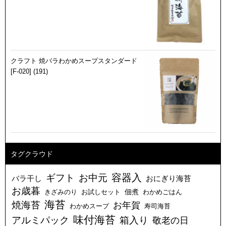
クラフト 焼バラわかめスープスタンダード
[F-020] (191)
タグクラウド
容器入
ギフト
お中元
バラ干し
おにぎり海苔
お歳暮
佃煮
きざみのり
お試しセット
わかめごはん
海苔
焼海苔
お年賀
わかめスープ
寿司海苔
味付海苔
アルミパック
箱入り
敬老の日