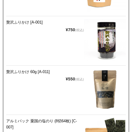
贅沢ふりかけ [A-001]
¥750
(税込)
贅沢ふりかけ 60g [A-011]
¥550
(税込)
アルミパック 粟国の塩のり (8切64枚) [C-
007]