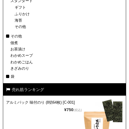
スタンダード
ギフト
ふりかけ
海苔
その他
その他
佃煮
お茶漬け
わかめスープ
わかめごはん
きざみのり
袋
売れ筋ランキング
アルミパック 味付のり (8切64枚) [C-001]
¥750
(税込)