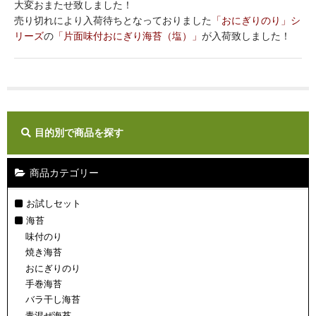
大変おまたせ致しました！
売り切れにより入荷待ちとなっておりました
「おにぎりのり」シ
ギフト
リーズ
の
「片面味付おにぎり海苔（塩）」
が入荷致しました！
ご利用ガイド
店舗紹介
カートを見る
目的別で商品を探す
マイページ
お問い合わせ
商品カテゴリー
お試しセット
海苔
味付のり
焼き海苔
おにぎりのり
手巻海苔
バラ干し海苔
青混ぜ海苔