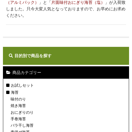
（アルミパック）
」と「
片面味付おにぎり海苔（塩）
」が入荷致
ギフト
しました。只今大変人気となっておりますので、お早めにお求め
ください。
ご利用ガイド
店舗紹介
カートを見る
目的別で商品を探す
マイページ
お問い合わせ
商品カテゴリー
お試しセット
海苔
味付のり
焼き海苔
おにぎりのり
手巻海苔
バラ干し海苔