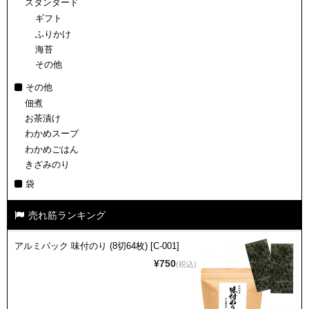
スタンダード
ギフト
ふりかけ
海苔
その他
その他
佃煮
お茶漬け
わかめスープ
わかめごはん
きざみのり
袋
売れ筋ランキング
アルミパック 味付のり (8切64枚) [C-001]
¥750
(税込)