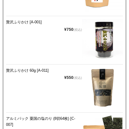
贅沢ふりかけ [A-001]
¥750
(税込)
贅沢ふりかけ 60g [A-011]
¥550
(税込)
アルミパック 粟国の塩のり (8切64枚) [C-
007]