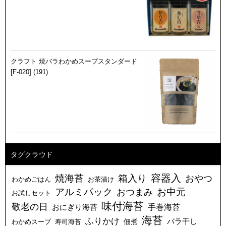
クラフト 焼バラわかめスープスタンダード
[F-020] (191)
タグクラウド
容器入
焼海苔
箱入り
おやつ
わかめごはん
お茶漬け
アルミパック
お中元
おつまみ
お試しセット
味付海苔
敬老の日
おにぎり海苔
手巻海苔
海苔
ふりかけ
バラ干し
佃煮
わかめスープ
寿司海苔