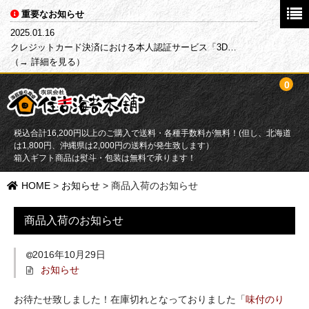
重要なお知らせ
2025.01.16
クレジットカード決済における本人認証サービス「3D…
（→ 詳細を見る）
0
税込合計16,200円以上のご購入で送料・各種手数料が無料！(但し、北海道
は1,800円、沖縄県は2,000円の送料が発生致します）
箱入ギフト商品は熨斗・包装は無料で承ります！
HOME
HOME
>
お知らせ
>
商品入荷のお知らせ
商品一覧
商品入荷のお知らせ
目的別で探す
2016年10月29日
お知らせ
海苔
お待たせ致しました！在庫切れとなっておりました「
味付のり
ふりかけ