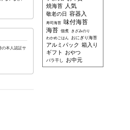
人気
焼海苔
容器入
敬老の日
味付海苔
寿司海苔
海苔
佃煮
きざみのり
おにぎり海苔
わかめごはん
アルミパック
箱入り
時の本人認証サ
ギフト
おやつ
お中元
バラ干し