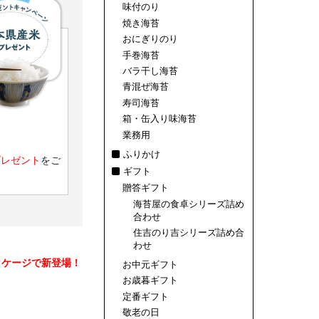
味付のり
焼き海苔
おにぎりのり
手巻海苔
バラ干し海苔
青混ぜ海苔
寿司海苔
箱・缶入り味海苔
業務用
ふりかけ
プレゼント
をご
ギフト
贈答ギフト
海苔屋の食卓シリーズ詰め
合わせ
住吉のり吉シリーズ詰め合
わせ
ッケージで新登場！
お中元ギフト
お歳暮ギフト
定番ギフト
敬老の日