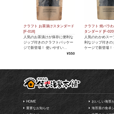
クラフト お茶漬けスタンダード
クラフト 焼バラ
[F-018]
タンダード [F-020
人気のお茶漬けが保存に便利な
人気のわかめスー
ジップ付きのクラフトパッケー
利なジップ付きの
ジで新登場！ 使いやすい…
ケージで新登場！
¥550
HOME
おいしい海苔
重要なお知らせ
海苔屋の食卓