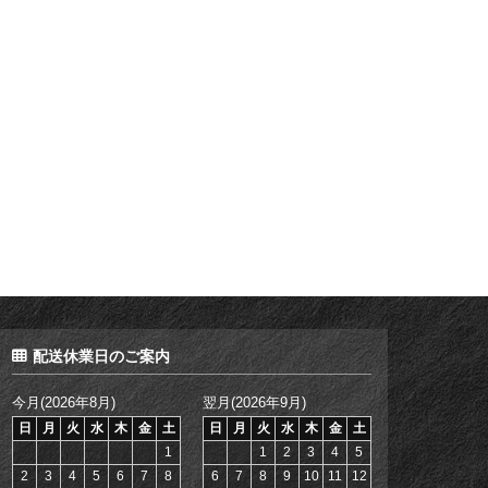
配送休業日のご案内
今月(2026年8月)
翌月(2026年9月)
日
月
火
水
木
金
土
日
月
火
水
木
金
土
1
1
2
3
4
5
2
3
4
5
6
7
8
6
7
8
9
10
11
12