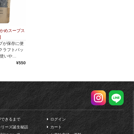
わかめスープス
]
プが保存に便
クラフトパッ
 使いや…
¥550
ができるまで
ログイン
シリーズ誕生秘話
カート