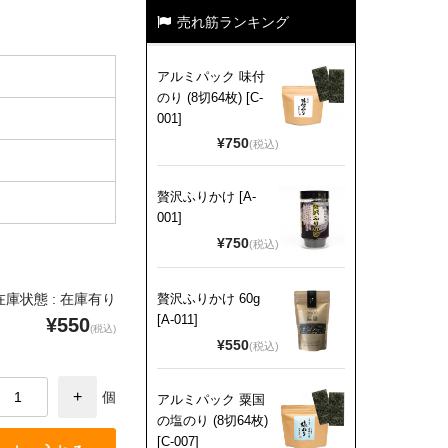
売れ筋ランキング
アルミパック 味付
のり (8切64枚) [C-
001]
¥750
(税込)
贅沢ふりかけ [A-
001]
¥750
(税込)
贅沢ふりかけ 60g
在庫状態 : 在庫有り
[A-011]
¥550
(税込)
¥550
(税込)
個
アルミパック 粟国
の塩のり (8切64枚)
[C-007]