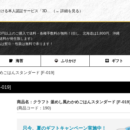
ける本人認証サービス「3D… （→ 詳細を見る）
200円以上のご購入で送料・各種手数料が無料！(但し、北海道は1,800円、沖縄
円の送料が発生致します）
品は熨斗・包装は無料で承ります！
海苔
ふりかけ
ギフト
ごはんスタンダード [F-019]
19]
商品名：クラフト 釜めし風わかめごはんスタンダード [F-019
(商品コード：190)
只今、夏のギフトキャンペーン実施中！