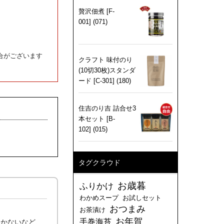
贅沢佃煮 [F-
001] (071)
合がございます
クラフト 味付のり
(10切30枚)スタンダ
ード [C-301] (180)
住吉のり吉 詰合せ3
本セット [B-
102] (015)
タグクラウド
お歳暮
ふりかけ
わかめスープ
お試しセット
おつまみ
お茶漬け
お年賀
手巻海苔
が届かないなど、