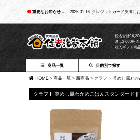
重要なお知らせ
2025.01.16
クレジットカード決済にお
税込合計16,
県は2,000
箱入ギフト商
商品一覧
目的別で探す
HOME
>
商品一覧
>
新商品
>
クラフト 釜めし風わかめ
クラフト 釜めし風わかめごはんスタンダード [F-0