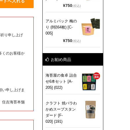
¥750
(税込)
アルミパック 梅の
り (8切64枚) [C-
005]
お祈り申し上げ
¥750
(税込)
多くのお客様か
お勧め商品
海苔屋の食卓 詰合
せ6本セット [A-
205] (022)
願い申し上げま
住吉海苔本舗
クラフト 焼バラわ
かめスープスタン
ダード [F-
020] (191)