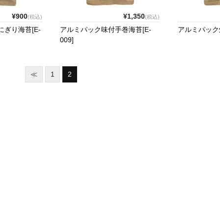
¥900
¥1,350
(税込)
(税込)
ぎり海苔[E-
アルミパック味付手巻海苔[E-
アルミパック焼
009]
≪
1
2