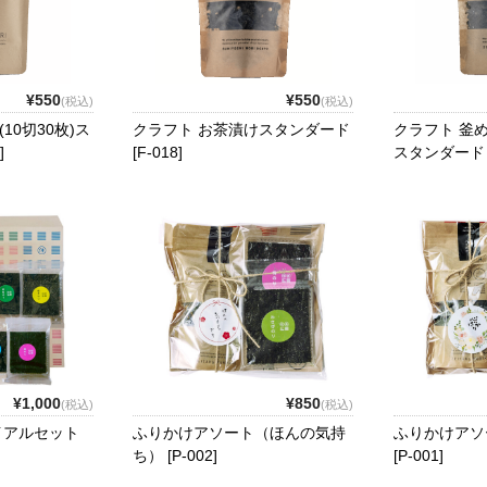
¥550
¥550
(税込)
(税込)
10切30枚)ス
クラフト お茶漬けスタンダード
クラフト 釜
]
[F-018]
スタンダード [F
¥1,000
¥850
(税込)
(税込)
イアルセット
ふりかけアソート（ほんの気持
ふりかけアソ
ち） [P-002]
[P-001]