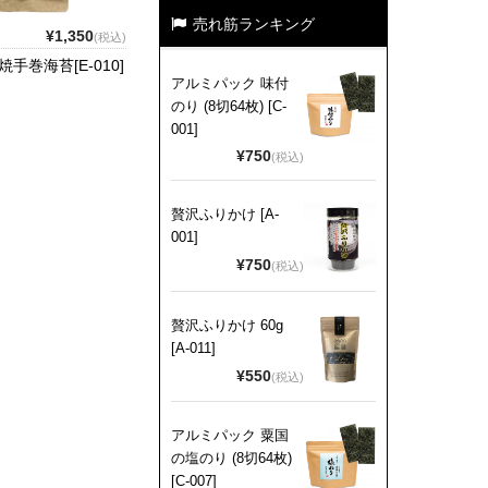
売れ筋ランキング
¥1,350
(税込)
手巻海苔[E-010]
アルミパック 味付
のり (8切64枚) [C-
001]
¥750
(税込)
贅沢ふりかけ [A-
001]
¥750
(税込)
贅沢ふりかけ 60g
[A-011]
¥550
(税込)
アルミパック 粟国
の塩のり (8切64枚)
[C-007]