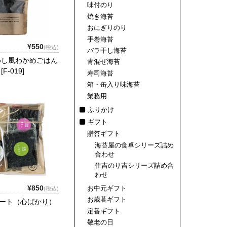
味付のり
焼き海苔
おにぎりのり
手巻海苔
¥550
(税込)
バラ干し海苔
めし風わかめごはん
青混ぜ海苔
-019]
寿司海苔
箱・缶入り味海苔
業務用
ふりかけ
ギフト
贈答ギフト
海苔屋の食卓シリーズ詰め
合わせ
住吉のり吉シリーズ詰め合
わせ
¥850
お中元ギフト
(税込)
お歳暮ギフト
ート（心ばかり）
定番ギフト
敬老の日