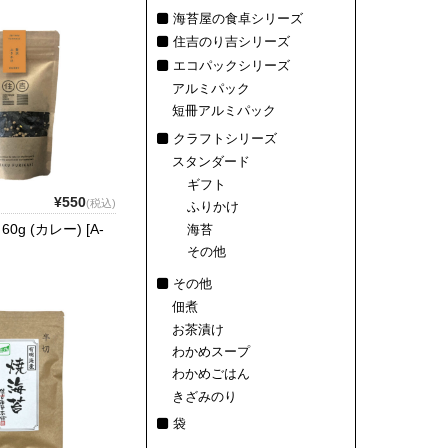
海苔屋の食卓シリーズ
住吉のり吉シリーズ
エコパックシリーズ
アルミパック
短冊アルミパック
クラフトシリーズ
スタンダード
ギフト
¥550
(税込)
ふりかけ
g (カレー) [A-
海苔
その他
その他
佃煮
お茶漬け
わかめスープ
わかめごはん
きざみのり
袋