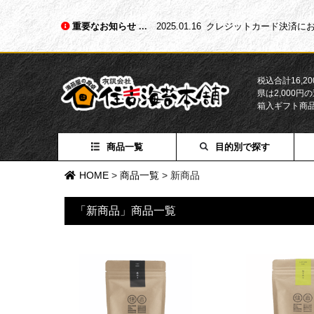
重要なお知らせ
2025.01.16
クレジットカード決済にお
税込合計16,
県は2,000
箱入ギフト商
商品一覧
目的別で探す
HOME
>
商品一覧
>
新商品
「新商品」商品一覧