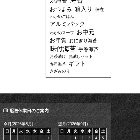
海苔
焼海苔
箱入り
おつまみ
佃煮
わかめごはん
アルミパック
お中元
わかめスープ
お年賀
おにぎり海苔
味付海苔
手巻海苔
お茶漬け
お試しセット
ギフト
寿司海苔
きざみのり
配送休業日のご案内
今月(2026年8月)
翌月(2026年9月)
日
月
火
水
木
金
土
日
月
火
水
木
金
土
1
1
2
3
4
5