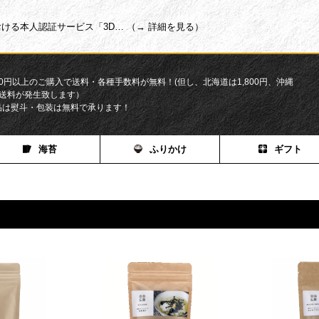
ける本人認証サービス「3D… （→ 詳細を見る）
200円以上のご購入で送料・各種手数料が無料！(但し、北海道は1,800円、沖縄
円の送料が発生致します）
品は熨斗・包装は無料で承ります！
海苔
ふりかけ
ギフト