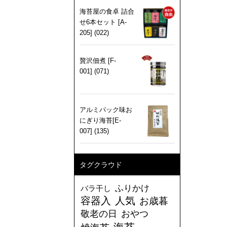
海苔屋の食卓 詰合
せ6本セット [A-
205] (022)
贅沢佃煮 [F-
001] (071)
アルミパック味お
にぎり海苔[E-
007] (135)
タグクラウド
ふりかけ
バラ干し
容器入
人気
お歳暮
敬老の日
おやつ