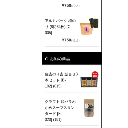
¥750
(税込)
アルミパック 梅の
り (8切64枚) [C-
005]
¥750
(税込)
お勧め商品
住吉のり吉 詰合せ3
本セット [B-
102] (015)
クラフト 焼バラわ
かめスープスタン
ダード [F-
020] (191)